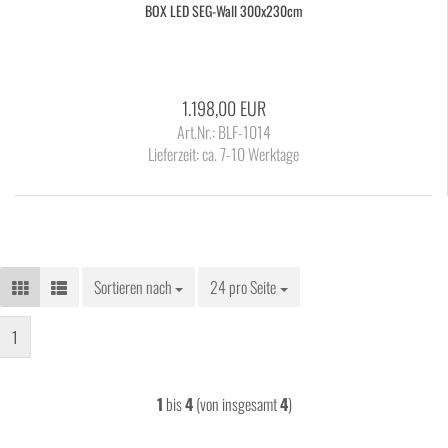
BOX LED SEG-​Wall 300x230cm
1.198,00 EUR
Art.Nr.: BLF-1014
Lieferzeit:
ca. 7-10 Werktage
Sortieren nach
Sortieren nach
24 pro Seite
pro Seite
1
1
bis
4
(von insgesamt
4
)