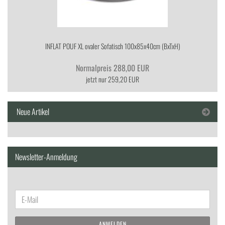
IN­FLAT POUF XL ova­ler So­fa­tisch 100x85x40cm (BxTxH)
Normalpreis 288,00 EUR
jetzt nur 259,20 EUR
Neue Artikel
Newsletter-Anmeldung
WEITER
E-
ZUR
Mail
NEWSLETTER-
ANMELDEN