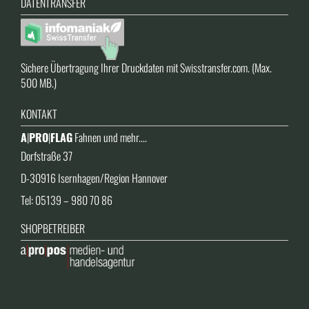
DATENTRANSFER
Sichere Übertragung Ihrer Druckdaten mit Swisstransfer.com. (Max.
500 MB.)
KONTAKT
A
|
PRO
|
FLAG
Fahnen und mehr....
Dorfstraße 37
D-30916 Isernhagen/Region Hannover
Tel: 05139 – 980 70 86
SHOPBETREIBER