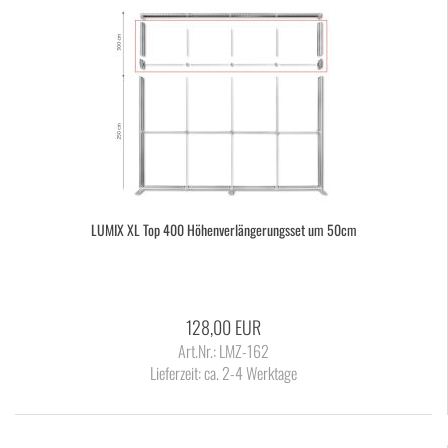
LUMIX XL Top 400 Hö­hen­ver­län­ge­rungs­set um 50cm
128,00 EUR
Art.Nr.: LMZ-162
Lieferzeit:
ca. 2-4 Werktage