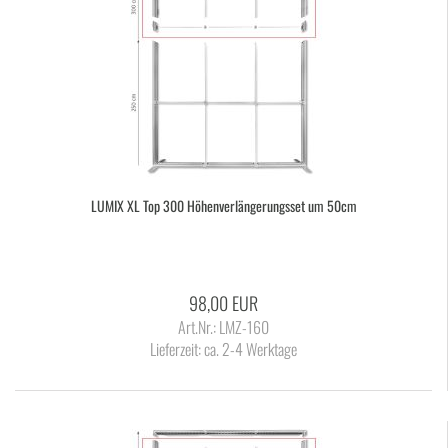
LUMIX XL Top 300 Hö­hen­ver­län­ge­rungs­set um 50cm
98,00 EUR
Art.Nr.: LMZ-160
Lieferzeit:
ca. 2-4 Werktage