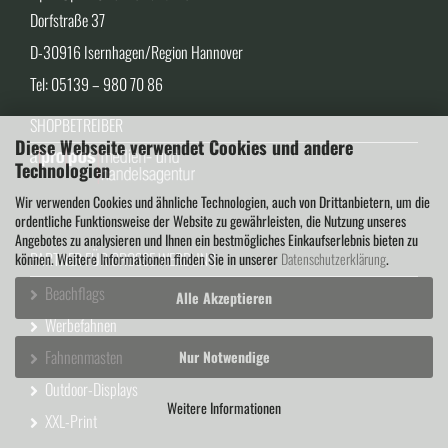
Dorfstraße 37
D-30916 Isernhagen/Region Hannover
Tel: 05139 – 980 70 86
SHOPBETREIBER
Diese Webseite verwendet Cookies und andere
Technologien
Wir verwenden Cookies und ähnliche Technologien, auch von Drittanbietern, um die
ordentliche Funktionsweise der Website zu gewährleisten, die Nutzung unseres
Angebotes zu analysieren und Ihnen ein bestmögliches Einkaufserlebnis bieten zu
PARTNER FÜR GROSSE WERBUNG
können. Weitere Informationen finden Sie in unserer
Datenschutzerklärung
.
Beachflags
Alle Akzeptieren
Werbefahnen
Fahnenmasten
Nur Notwendige
Outdoor-Displays
Weitere Informationen
XXL-Print