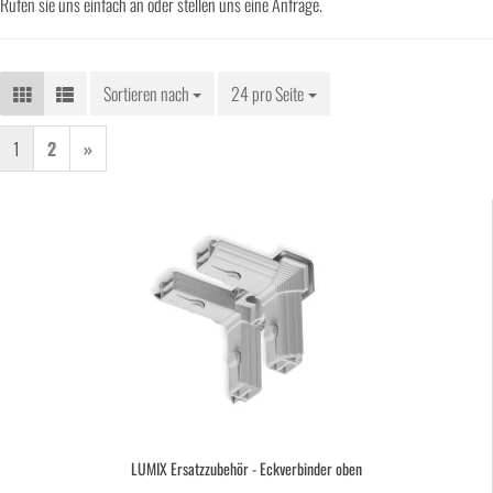
Rufen sie uns einfach an oder stellen uns eine Anfrage.
Sortieren nach
Sortieren nach
24 pro Seite
pro Seite
1
2
»
LUMIX Er­satz­zu­be­hör - Eck­ver­bin­der oben