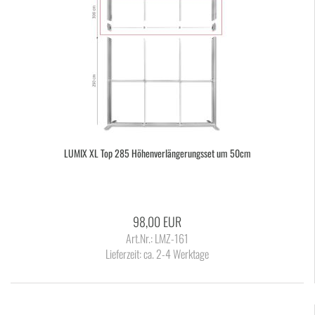
LUMIX XL Top 285 Hö­hen­ver­län­ge­rungs­set um 50cm
98,00 EUR
Art.Nr.: LMZ-161
Lieferzeit:
ca. 2-4 Werktage