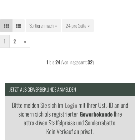
Sortieren nach
Sortieren nach
24 pro Seite
pro Seite
1
2
»
1
bis
24
(von insgesamt
32
)
JETZT ALS GEWERBEKUNDE ANMELDEN
Bitte melden Sie sich im
mit Ihrer Ust.-ID an und
Login
sichern sich als registrierter
Ihre
Gewerbekunde
attraktiven Staffelpreise und Sonderrabatte.
Kein Verkauf an privat.