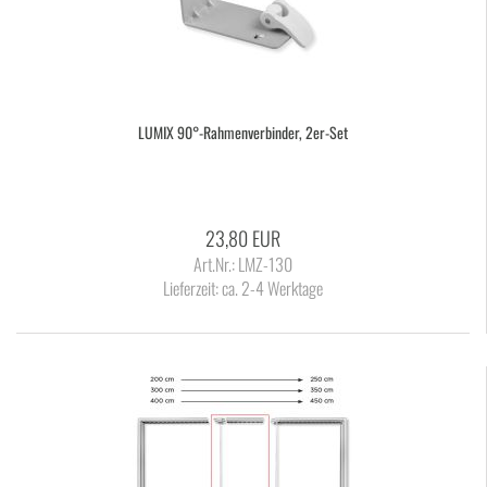
LUMIX 90°-​Rah­men­ver­bin­der, 2er-​Set
23,80 EUR
Art.Nr.: LMZ-130
Lieferzeit:
ca. 2-4 Werktage