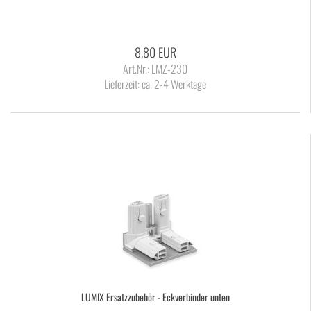
8,80 EUR
Art.Nr.: LMZ-230
Lieferzeit:
ca. 2-4 Werktage
LUMIX Er­satz­zu­be­hör - Eck­ver­bin­der unten