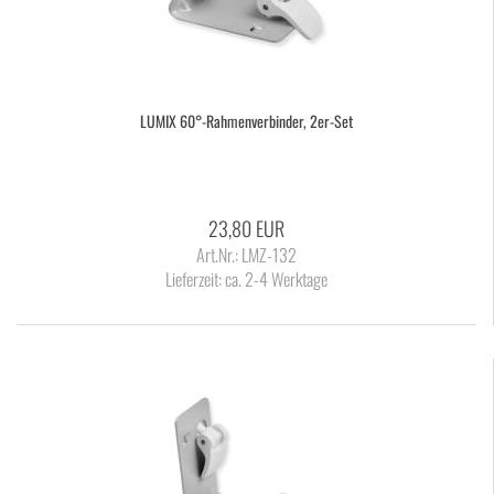
LUMIX 60°-​Rah­men­ver­bin­der, 2er-​Set
23,80 EUR
Art.Nr.: LMZ-132
Lieferzeit:
ca. 2-4 Werktage