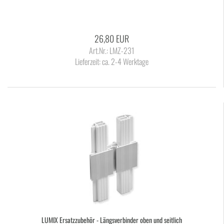
26,80 EUR
Art.Nr.: LMZ-231
Lieferzeit:
ca. 2-4 Werktage
LUMIX Er­satz­zu­be­hör - Längs­ver­bin­der oben und seit­lich