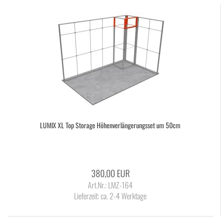
LUMIX XL Top Sto­rage Hö­hen­ver­län­ge­rungs­set um 50cm
380,00 EUR
Art.Nr.: LMZ-164
Lieferzeit:
ca. 2-4 Werktage