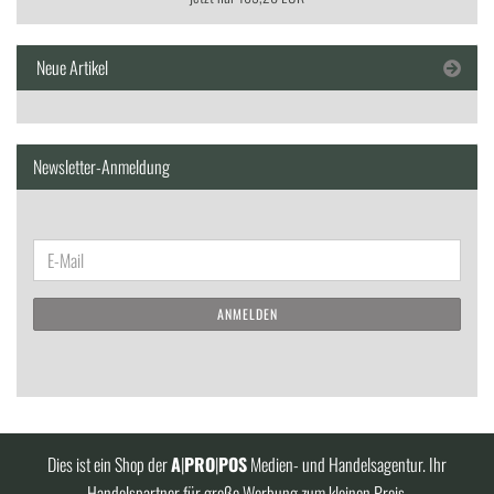
Neue Artikel
Newsletter-Anmeldung
WEITER
E-
ZUR
Mail
NEWSLETTER-
ANMELDEN
ANMELDUNG
Dies ist ein Shop der
A
|
PRO
|
POS
Medien- und Handelsagentur. Ihr
Handelspartner für große Werbung zum kleinen Preis.