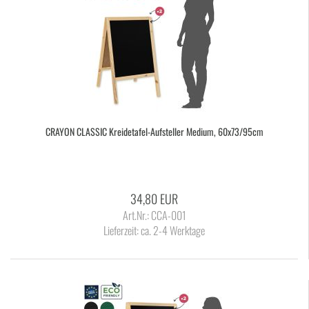
CRAY­ON CLAS­SIC Kreidetafel-​​Auf­stel­ler Me­di­um, 60x73/95cm
34,80 EUR
Art.Nr.: CCA-001
Lieferzeit:
ca. 2-4 Werktage