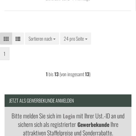
Sortieren nach
Sortieren nach
24 pro Seite
pro Seite
1
1
bis
13
(von insgesamt
13
)
JETZT ALS GEWERBEKUNDE ANMELDEN
Bitte melden Sie sich im
mit Ihrer Ust.-ID an und
Login
sichern sich als registrierter
Ihre
Gewerbekunde
attraktiven Staffelpreise und Sonderrabatte.