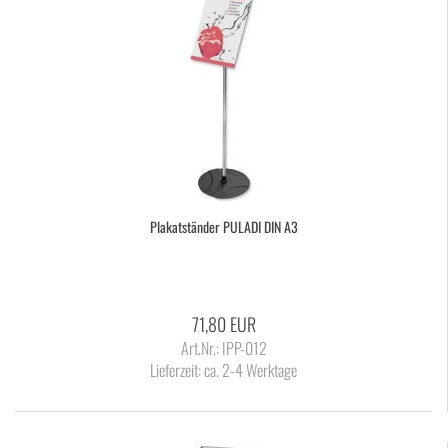
Pla­kat­stän­der PU­LA­DI DIN A3
71,80 EUR
Art.Nr.: IPP-012
Lieferzeit:
ca. 2-4 Werktage