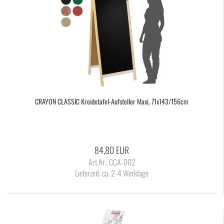
CRAY­ON CLAS­SIC Kreidetafel-​​Auf­stel­ler Maxi, 71x143/156cm
84,80 EUR
Art.Nr.: CCA-002
Lieferzeit:
ca. 2-4 Werktage