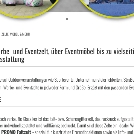
ZELTE, MÖBEL & MEHR
be- und Eventzelt, über Eventmöbel bis zu vielseit
sstattung
 auf Outdoorveranstaltungen wie Sportevents, Unternehmensfeierlichkeiten, Straße
: Werbe- und Eventzelte in jedweder Form und Größe. Ergäzt mit den passenden E
E
ach verkaufte Klassiker ist das Falt- bzw. Scherengitterzelt, das ruckzuck aufgestel
er individuell gestaltet und vollflächig bedruckt. Damit sind diese Zelte ein idealer
S
PROMO Faltzelt -
speziell für kurzfristige Promotionaktionen sowie als Info- un