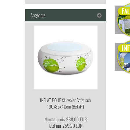
Angebote
IN­FLAT POUF XL ova­ler So­fa­tisch
100x85x40cm (BxTxH)
Normalpreis 288,00 EUR
jetzt nur 259,20 EUR