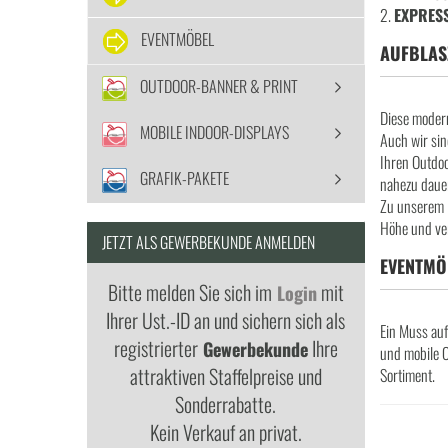
2.
EXPRES
EVENTMÖBEL
AUFBLAS
OUTDOOR-BANNER & PRINT
Diese modern
MOBILE INDOOR-DISPLAYS
Auch wir sin
Ihren Outdoo
GRAFIK-PAKETE
nahezu dauer
Zu unserem 
Höhe und ver
JETZT ALS GEWERBEKUNDE ANMELDEN
EVENTMÖ
Bitte melden Sie sich im
mit
Login
Ihrer Ust.-ID an und sichern sich als
Ein Muss auf
registrierter
Ihre
Gewerbekunde
und mobile C
attraktiven Staffelpreise und
Sortiment.
Sonderrabatte.
Kein Verkauf an privat.