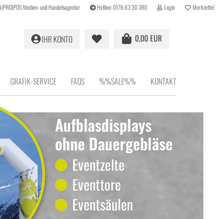
r A|PRO|POS Medien- und Handelsagentur
Hotline: 0178-63 30 380
Login
Merkzettel
0,00 EUR
IHR KONTO
GRAFIK-SERVICE
FAQS
%%SALE%%
KONTAKT