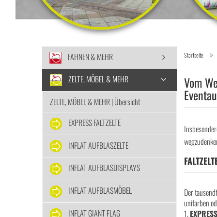
»
FAHNEN & MEHR
Startseite
ZELTE, MÖBEL & MEHR
Vom Wer
Eventau
ZELTE, MÖBEL & MEHR | Übersicht
EXPRESS FALTZELTE
Insbesondere
wegzudenken
INFLAT AUFBLASZELTE
FALTZELT
INFLAT AUFBLASDISPLAYS
INFLAT AUFBLASMÖBEL
Der tausendf
unifarben od
INFLAT GIANT FLAG
1.
EXPRES