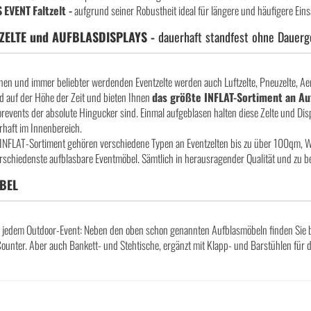
S
EVENT
Faltzelt -
aufgrund seiner Robustheit ideal für längere und häufigere Eins
ZELTE und AUFBLASDISPLAYS -
dauerhaft
standfest
ohne
Dauerg
en und immer beliebter werdenden Eventzelte werden auch Luftzelte, Pneuzelte, Aer
d auf der Höhe der Zeit und bieten Ihnen
das größte INFLAT-Sortiment an Au
revents der absolute Hingucker sind. Einmal aufgeblasen halten diese Zelte und Dis
haft im Innenbereich.
INFLAT-Sortiment gehören verschiedene Typen an Eventzelten bis zu über 100qm, W
schiedenste aufblasbare Eventmöbel. Sämtlich in herausragender Qualität und zu b
BEL
 jedem Outdoor-Event: Neben den oben schon genannten Aufblasmöbeln finden Sie bei
ounter. Aber auch Bankett- und Stehtische, ergänzt mit Klapp- und Barstühlen für 