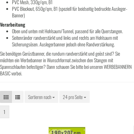
PVC Mesh, 330g/qm, B1
PVC Blockout, 650g/qm, B1 (speziell für beidseitig bedruckte Ausleger-
Banner)
Verarbeitung
Oben und unten mit Hohlsaum/Tunnel, passend für alle Querstangen.
Seitenränder randverstärkt und links und rechts am Hohlsaum mit
Sicherungsösen. Auslegerbanner jedoch ohne Randverstärkung.
Sie benötigen Gerüstbanner, die rundum randverstärkt und geöst sind? Sie
möchten ein Werbebanner in Wunschformat zwischen den Stangen mit
Spannschlaufen befestigen? Dann schauen Sie bitte bei unseren WERBEBANNERN
BASIC vorbei.
Sortieren nach
Sortieren nach
24 pro Seite
pro Seite
1