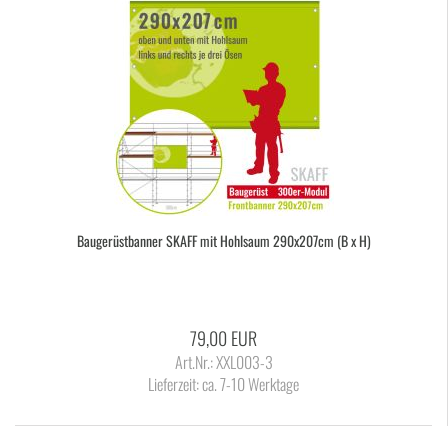
Bau­ge­rüst­ban­ner SKAFF mit Hohl­saum 290x207cm (B x H)
79,00 EUR
Art.Nr.: XXL003-3
Lieferzeit:
ca. 7-10 Werktage