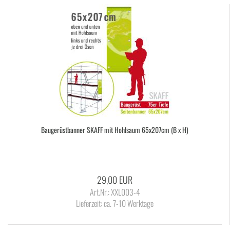
Bau­ge­rüst­ban­ner SKAFF mit Hohl­saum 65x207cm (B x H)
29,00 EUR
Art.Nr.: XXL003-4
Lieferzeit:
ca. 7-10 Werktage