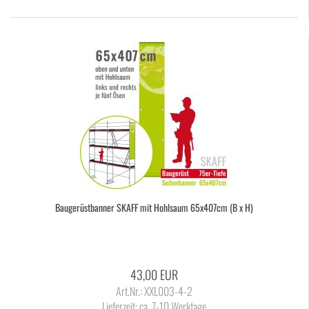
Bau­ge­rüst­ban­ner SKAFF mit Hohl­saum 65x407cm (B x H)
43,00 EUR
Art.Nr.: XXL003-4-2
Lieferzeit:
ca. 7-10 Werktage