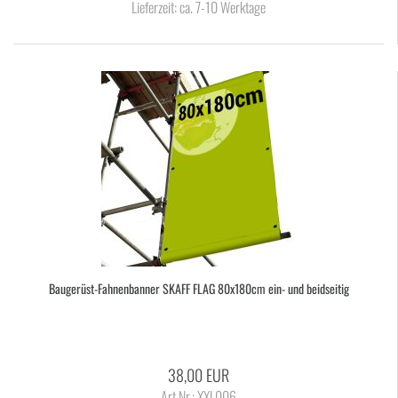
Lieferzeit:
ca. 7-10 Werktage
Baugerüst-​​Fah­nen­ban­ner SKAFF FLAG 80x180cm ein- und beid­sei­tig
38,00 EUR
Art.Nr.: XXL006