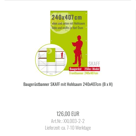
Bau­ge­rüst­ban­ner SKAFF mit Hohl­saum 240x407cm (B x H)
126,00 EUR
Art.Nr.: XXL003-2-2
Lieferzeit:
ca. 7-10 Werktage