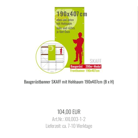
Bau­ge­rüst­ban­ner SKAFF mit Hohl­saum 190x407cm (B x H)
104,00 EUR
Art.Nr.: XXL003-1-2
Lieferzeit:
ca. 7-10 Werktage