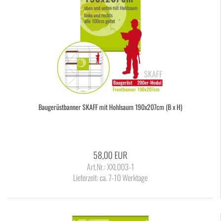
Bau­ge­rüst­ban­ner SKAFF mit Hohl­saum 190x207cm (B x H)
58,00 EUR
Art.Nr.: XXL003-1
Lieferzeit:
ca. 7-10 Werktage