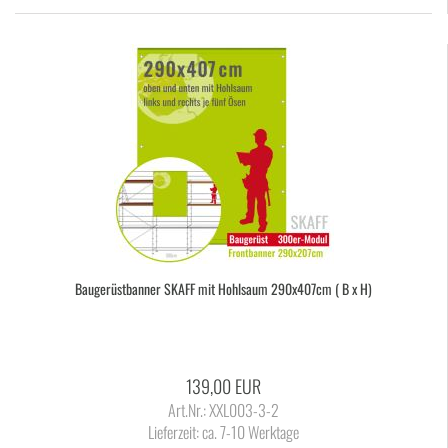
Bau­ge­rüst­ban­ner SKAFF mit Hohl­saum 290x407cm ( B x H)
139,00 EUR
Art.Nr.: XXL003-3-2
Lieferzeit:
ca. 7-10 Werktage