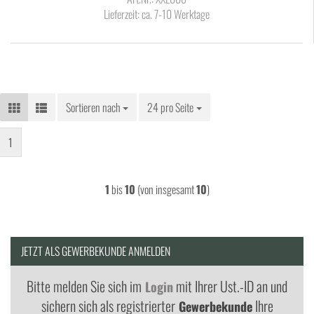
Lieferzeit:
ca. 7-10 Werktage
Sortieren nach
Sortieren nach
24 pro Seite
pro Seite
1
1
bis
10
(von insgesamt
10
)
JETZT ALS GEWERBEKUNDE ANMELDEN
Bitte melden Sie sich im
mit Ihrer Ust.-ID an und
Login
sichern sich als registrierter
Ihre
Gewerbekunde