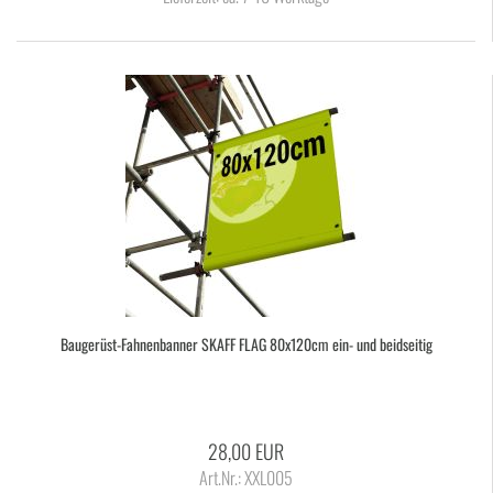
Baugerüst-​​Fah­nen­ban­ner SKAFF FLAG 80x120cm ein- und beid­sei­tig
28,00 EUR
Art.Nr.: XXL005