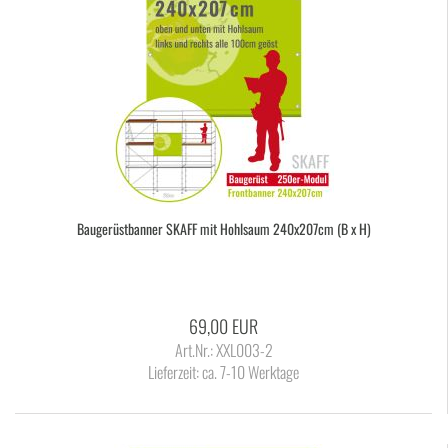
Bau­ge­rüst­ban­ner SKAFF mit Hohl­saum 240x207cm (B x H)
69,00 EUR
Art.Nr.: XXL003-2
Lieferzeit:
ca. 7-10 Werktage