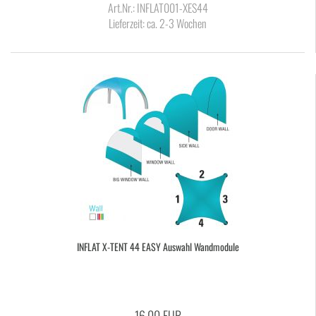
Art.Nr.: INFLAT001-XES44
Lieferzeit:
ca. 2-3 Wochen
IN­FLAT X-​TENT 44 EASY Aus­wahl Wand­mo­du­le
16,00 EUR