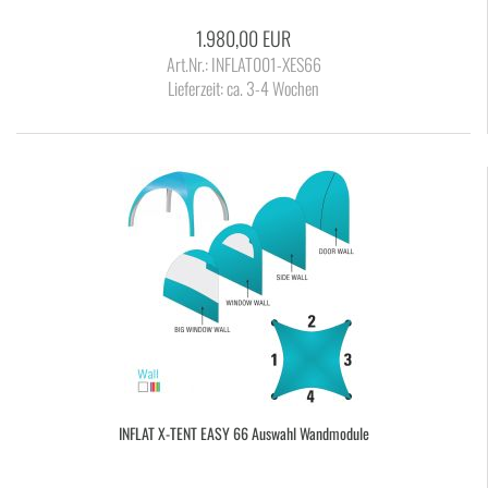
1.980,00 EUR
Art.Nr.: INFLAT001-XES66
Lieferzeit:
ca. 3-4 Wochen
IN­FLAT X-​TENT EASY 66 Aus­wahl Wand­mo­du­le