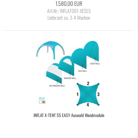
1.580,00 EUR
Art.Nr.: INFLAT001-XES55
Lieferzeit:
ca. 3-4 Wochen
IN­FLAT X-​TENT 55 EASY Aus­wahl Wand­mo­du­le