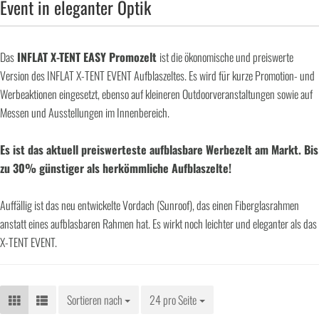
Event in eleganter Optik
Das
INFLAT X-TENT EASY Promozelt
ist die ökonomische und preiswerte
Version des INFLAT X-TENT EVENT Aufblaszeltes. Es wird für kurze Promotion- und
Werbeaktionen eingesetzt, ebenso auf kleineren Outdoorveranstaltungen sowie auf
Messen und Ausstellungen im Innenbereich.
Es ist das aktuell preiswerteste aufblasbare Werbezelt am Markt. Bis
zu 30% günstiger als herkömmliche Aufblaszelte!
Auffällig ist das neu entwickelte Vordach (Sunroof), das einen Fiberglasrahmen
anstatt eines aufblasbaren Rahmen hat. Es wirkt noch leichter und eleganter als das
X-TENT EVENT.
Sortieren nach
Sortieren nach
24 pro Seite
pro Seite