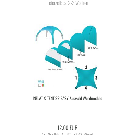
Lieferzeit:
ca. 2-3 Wochen
IN­FLAT X-​TENT 33 EASY Aus­wahl Wand­mo­du­le
12,00 EUR
Art.Nr.: INFLAT001-XE33-Wand