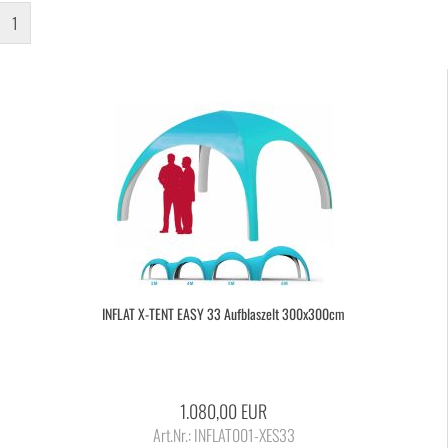
1
IN­FLAT X-​TENT EASY 33 Auf­blas­zelt 300x300cm
1.080,00 EUR
Art.Nr.: INFLAT001-XES33