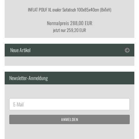
IN­FLAT POUF XL ova­ler So­fa­tisch 100x85x40cm (BxTxH)
Normalpreis 288,00 EUR
jetzt nur 259,20 EUR
Neue Artikel
Newsletter-Anmeldung
WEITER
E-
ZUR
Mail
NEWSLETTER-
ANMELDEN
ANMELDUNG