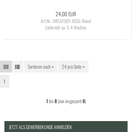
24,00 EUR
Art.Nr.: INFLAT001-XE66-Wand
Lieferzeit:
ca. 3-4 Wochen
Sortieren nach
Sortieren nach
24 pro Seite
pro Seite
1
1
bis
8
(von insgesamt
8
)
JETZT ALS GEWERBEKUNDE ANMELDEN