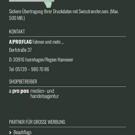
Sichere Übertragung Ihrer Druckdaten mit Swisstransfer.com. (Max.
500 MB.)
KONTAKT
A
|
PRO
|
FLAG
Fahnen und mehr....
Dorfstraße 37
D-30916 Isernhagen/Region Hannover
Tel: 05139 – 980 70 86
SHOPBETREIBER
PARTNER FÜR GROSSE WERBUNG
Beachflags