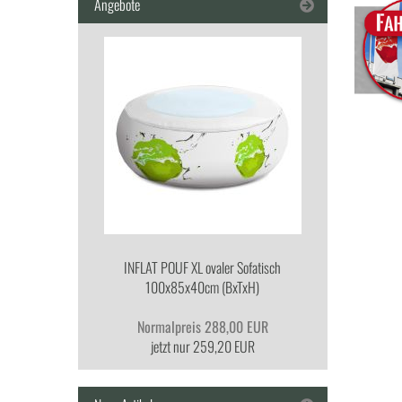
Angebote
IN­FLAT POUF XL ova­ler So­fa­tisch
100x85x40cm (BxTxH)
Normalpreis 288,00 EUR
jetzt nur 259,20 EUR