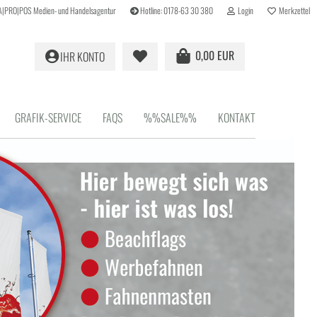
r A|PRO|POS Medien- und Handelsagentur
Hotline: 0178-63 30 380
Login
Merkzettel
0,00 EUR
IHR KONTO
GRAFIK-SERVICE
FAQS
%%SALE%%
KONTAKT