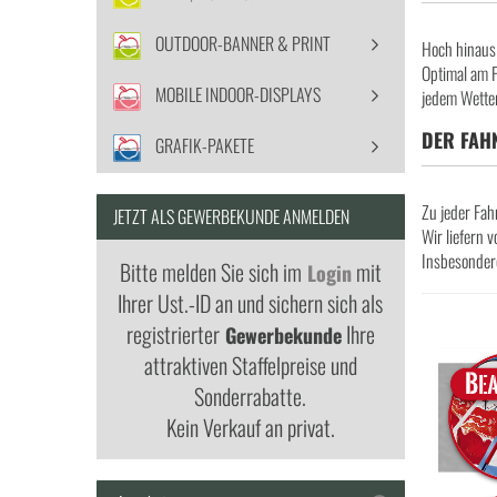
OUTDOOR-BANNER & PRINT
Hoch hinaus 
Optimal am F
MOBILE INDOOR-DISPLAYS
jedem Wetter
DER FAH
GRAFIK-PAKETE
Zu jeder Fah
JETZT ALS GEWERBEKUNDE ANMELDEN
Wir liefern 
Insbesondere
Bitte melden Sie sich im
mit
Login
Ihrer Ust.-ID an und sichern sich als
registrierter
Ihre
Gewerbekunde
attraktiven Staffelpreise und
Sonderrabatte.
Kein Verkauf an privat.