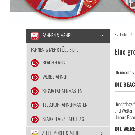
»
FAHNEN & MEHR
Startseite
FAHNEN & MEHR | Übersicht
Eine gr
BEACHFLAGS
Ob mobil als
WERBEFAHNEN
DIE BEA
SEGMA FAHNENMASTEN
Beachflags 
TELESKOP-FAHNENMASTEN
und Wetter.
Unsere Beach
STARX FLAG / PNEUFLAG
DIE WER
ZELTE, MÖBEL & MEHR