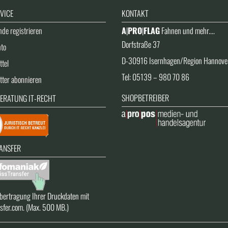
VICE
KONTAKT
de registrieren
A
|
PRO
|
FLAG
Fahnen und mehr....
Dorfstraße 37
nto
D-30916 Isernhagen/Region Hannove
tel
Tel: 05139 – 980 70 86
tter abonnieren
SHOPBETREIBER
ERATUNG IT-RECHT
ANSFER
bertragung Ihrer Druckdaten mit
sfer.com. (Max. 500 MB.)