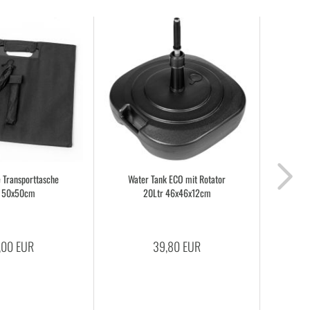
Trans­port­ta­sche
Water Tank ECO mit Ro­ta­tor
Light
 50x50cm
20Ltr 46x46x12cm
,00 EUR
39,80 EUR