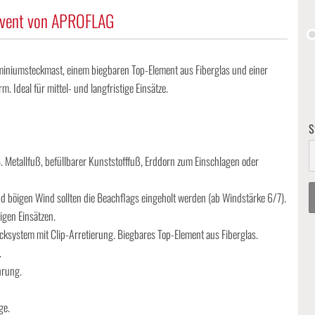
-Event von APROFLAG
miniumsteckmast, einem biegbaren Top-Element aus Fiberglas und einer
Ideal für mittel- und langfristige Einsätze.
S
S
. Metallfuß, befüllbarer Kunststofffuß, Erddorn zum Einschlagen oder
nd böigen Wind sollten die Beachflags eingeholt werden (ab Windstärke 6/7).
igen Einsätzen.
system mit Clip-Arretierung. Biegbares Top-Element aus Fiberglas.
.
hrung.
ge.