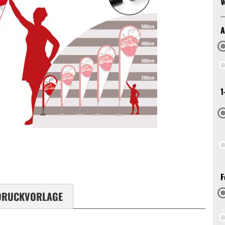
V
A
1
F
DRUCKVORLAGE