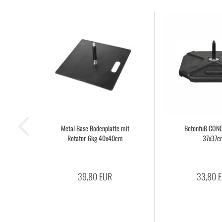
Metal Base Bo­den­plat­te mit
Be­ton­fuß CON
Ro­ta­tor 6kg 40x40cm
37x37c
39,80 EUR
33,80 