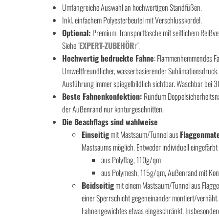
Umfangreiche Auswahl an hochwertigen Standfüßen.
Inkl. einfachem Polyesterbeutel mit Verschlusskordel.
Optional:
Premium-Transporttasche mit seitlichem Reißver
Siehe "
EXPERT-ZUBEHÖR
r".
Hochwertig bedruckte Fahne
: Flammenhemmendes Fah
Umweltfreundlicher, wasserbasierender Sublimationsdruck.
Ausführung immer spiegelbildlich sichtbar. Waschbar bei 3
Beste Fahnenkonfektion:
Rundum Doppelsicherheitsna
der Außenrand nur konturgeschnitten.
Die Beachflags sind wahlweise
Einseitig
mit Mastsaum/Tunnel aus
Flaggenmate
Mastsaums möglich. Entweder individuell eingefärbt
aus Polyflag, 110g/qm
aus Polymesh, 115g/qm, Außenrand mit Kontu
Beidseitig
mit einem Mastsaum/Tunnel aus Flaggenm
einer Sperrschicht gegeneinander montiert/vernäht. 
Fahnengewichtes etwas eingeschränkt. Insbesondere 