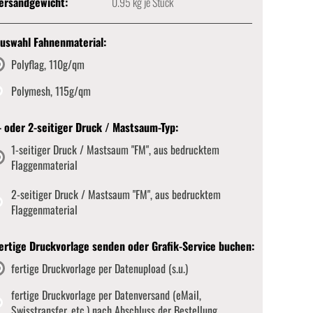
ersandgewicht:
0.95
kg je Stück
uswahl Fahnenmaterial:
Polyflag, 110g/qm
Polymesh, 115g/qm
- oder 2-seitiger Druck / Mastsaum-Typ:
1-seitiger Druck / Mastsaum "FM", aus bedrucktem
Flaggenmaterial
2-seitiger Druck / Mastsaum "FM", aus bedrucktem
Flaggenmaterial
ertige Druckvorlage senden oder Grafik-Service buchen:
fertige Druckvorlage per Datenupload (s.u.)
fertige Druckvorlage per Datenversand (eMail,
Swisstransfer, etc.) nach Abschluss der Bestellung.