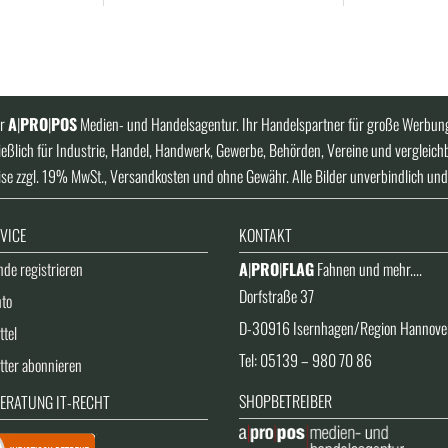
er
A
|
PRO
|
POS
Medien- und Handelsagentur. Ihr Handelspartner für große Werbung
eßlich für Industrie, Handel, Handwerk, Gewerbe, Behörden, Vereine und vergleich
ise zzgl. 19% MwSt., Versandkosten und ohne Gewähr. Alle Bilder unverbindlich und
VICE
KONTAKT
de registrieren
A
|
PRO
|
FLAG
Fahnen und mehr....
Dorfstraße 37
nto
D-30916 Isernhagen/Region Hannove
tel
Tel: 05139 – 980 70 86
tter abonnieren
SHOPBETREIBER
ERATUNG IT-RECHT