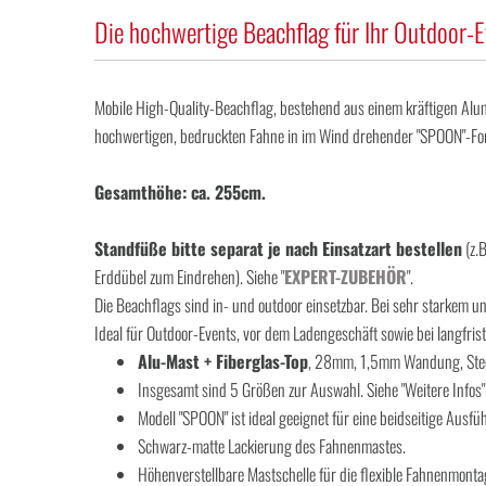
Die hochwertige Beachflag für Ihr Outdoor
Mobile High-Quality-Beachflag, bestehend aus einem kräftigen Alu
hochwertigen, bedruckten Fahne in im Wind drehender "SPOON"-Form. 
Gesamthöhe: ca. 255cm.
Standfüße bitte separat je nach Einsatzart bestellen
(z.B
Erddübel zum Eindrehen). Siehe "
EXPERT-ZUBEHÖR
".
Die Beachflags sind in- und outdoor einsetzbar. Bei sehr starkem u
Ideal für Outdoor-Events, vor dem Ladengeschäft sowie bei langfrist
Alu-Mast + Fiberglas-Top
, 28mm, 1,5mm Wandung, Steck
Insgesamt sind 5 Größen zur Auswahl. Siehe "Weitere Infos"
Modell "SPOON" ist ideal geeignet für eine beidseitige Ausfü
Schwarz-matte Lackierung des Fahnenmastes.
Höhenverstellbare Mastschelle für die flexible Fahnenmonta