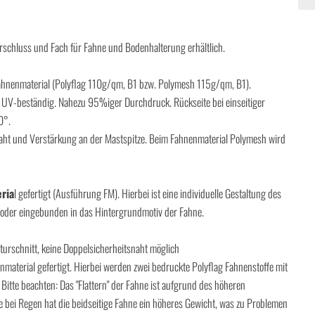
schluss und Fach für Fahne und Bodenhalterung erhältlich.
nenmaterial (Polyflag 110g/qm, B1 bzw. Polymesh 115g/qm, B1).
 UV-beständig. Nahezu 95%iger Durchdruck. Rückseite bei einseitiger
0°.
ht und Verstärkung an der Mastspitze. Beim Fahnenmaterial Polymesh wird
ria
l gefertigt (Ausführung FM). Hierbei ist eine individuelle Gestaltung des
 oder eingebunden in das Hintergrundmotiv der Fahne.
rschnitt, keine Doppelsicherheitsnaht möglich
aterial gefertigt. Hierbei werden zwei bedruckte Polyflag Fahnenstoffe mit
Bitte beachten: Das "Flattern" der Fahne ist aufgrund des höheren
bei Regen hat die beidseitige Fahne ein höheres Gewicht, was zu Problemen