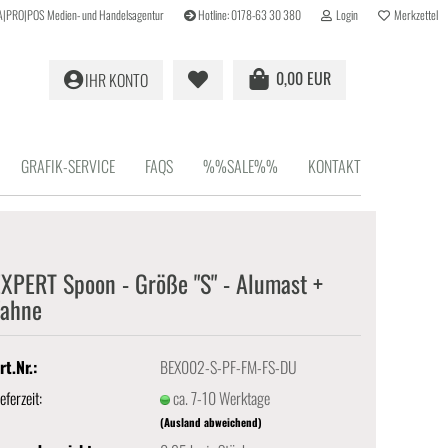
r A|PRO|POS Medien- und Handelsagentur
Hotline: 0178-63 30 380
Login
Merkzettel
0,00 EUR
IHR KONTO
GRAFIK-SERVICE
FAQS
%%SALE%%
KONTAKT
X­PERT Spoon - Größe "S" - Alu­mast +
Fahne
rt.Nr.:
BEX002-S-PF-FM-FS-DU
ieferzeit:
ca. 7-10 Werktage
(Ausland abweichend)