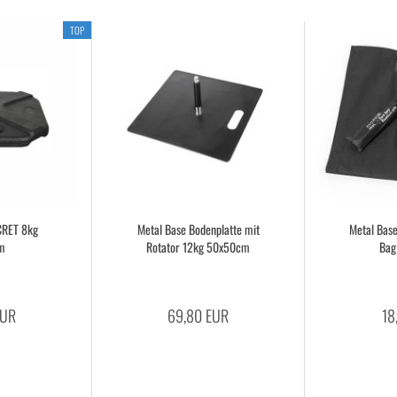
TOP
­CRET 8kg
Metal Base Bo­den­plat­te mit
Metal Base 
m
Ro­ta­tor 12kg 50x50cm
Bag
EUR
69,80 EUR
18