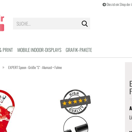
Dies ist ein Shop de
Suche...
& PRINT
MOBILE INDOOR-DISPLAYS
GRAFIK-PAKETE
»
EXPERT Spoon - Größe "S" - Alumast + Fahne
E
A
L